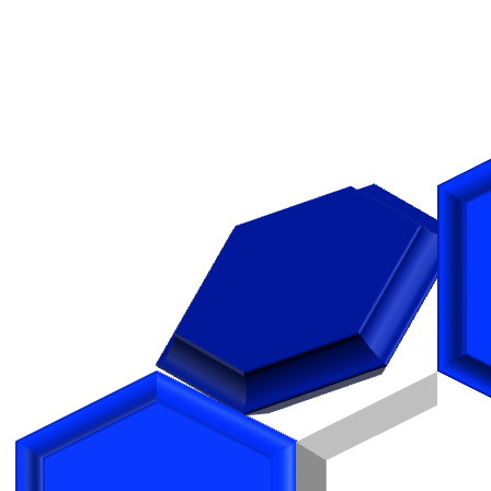
コ
ナ
ン
ビ
テ
ゲ
ン
ー
ツ
シ
へ
ョ
ス
ン
キ
に
ッ
移
プ
動