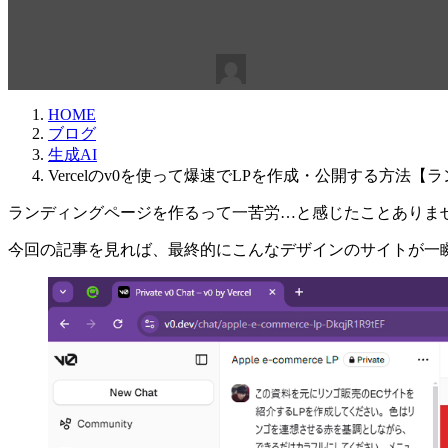
ジ】【Webデザイン】【UI/U
最
2025年2月14日
2025年4月4日
z2ablog
終
更
HOME
新
ブログ
日
生成AI
時
Vercelのv0を使って爆速でLPを作成・公開する方法
:
ランディングページを作るって一苦労…と感じたことありま
今回の記事を見れば、最終的にこんなデザインのサイトが一