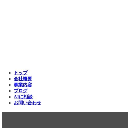
トップ
会社概要
事業内容
ブログ
AIに相談
お問い合わせ
Vercelのv0を使って爆速