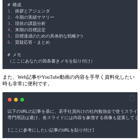
# 
構成
1.
挨拶とアジェンダ
2.
今期の実績サマリー
3.
現状の課題分析
4.
来期の目標設定
5.
目標達成のための具体的な戦略3つ
6.
質疑応答
・
まとめ
# 
メモ
（
ここにあなたの箇条書きメモを貼り付け
）
また、Web記事やYouTube動画の内容を手早く資料化したい
時も非常に便利です。
以下のURLの記事を基に
、
若手社員向けの社内勉強会で使うスライ
専門用語は避け
、
各スライドには内容を象徴する画像も提案してく
[
ここに参考にしたい記事のURLを貼り付け
]