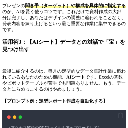
プレゼンの
聞き手（ターゲット）や構成を具体的に指定する
のが、AIを賢く使うコツです。これだけで資料作成の大部
分は完了し、あなたはデザインの調整に追われることなく、
発表内容を練り上げるという最も重要な作業に集中できるの
です。
活用術3：【AIシート】データとの対話で「宝」を
見つけ出す
最後に紹介するのは、毎月の定型的なデータ集計作業に追わ
れているあなたのための機能、
AIシート
です。Excelの関数
やピボットテーブルが苦手でも問題ありません。もう、デー
タとにらめっこするのはやめましょう。
【プロンプト例：定型レポート作成を自動化する】
（
アクセス解析のCSVファイルをアップロードして
）