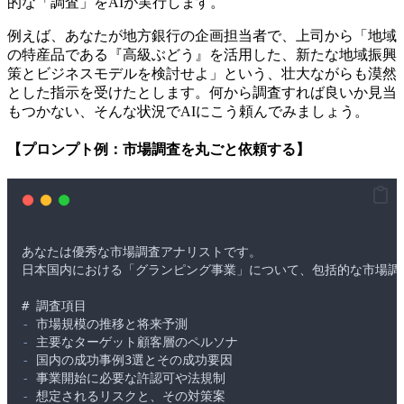
的な「調査」をAIが実行します。
例えば、あなたが地方銀行の企画担当者で、上司から「地域
の特産品である『高級ぶどう』を活用した、新たな地域振興
策とビジネスモデルを検討せよ」という、壮大ながらも漠然
とした指示を受けたとします。何から調査すれば良いか見当
もつかない、そんな状況でAIにこう頼んでみましょう。
【プロンプト例：市場調査を丸ごと依頼する】
あなたは優秀な市場調査アナリストです
。
日本国内における
「
グランピング事業
」
について
、
包括的な市場調
# 
調査項目
-
市場規模の推移と将来予測
-
主要なターゲット顧客層のペルソナ
-
国内の成功事例3選とその成功要因
-
事業開始に必要な許認可や法規制
-
想定されるリスクと
、
その対策案