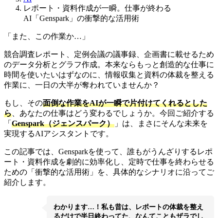
時
レポート・資料作成が一瞬。仕事が終わる
:
AI「Genspark」の衝撃的な活用術
「また、この作業か…」
競合調査レポート、定例会議の議事録、企画書に載せるため
のデータ分析とグラフ作成。本来ならもっと創造的な仕事に
時間を使いたいはずなのに、情報収集と資料の体裁を整える
作業に、一日の大半が奪われていませんか？
もし、その
面倒な作業をAIが一瞬で片付けてくれるとした
ら
、あなたの仕事はどう変わるでしょうか。今回ご紹介する
「
Genspark（ジェンスパーク）
」は、まさにそんな未来を
実現するAIアシスタントです。
この記事では、Gensparkを使って、誰もがうんざりするレポ
ート・資料作成を劇的に効率化し、定時で仕事を終わらせる
ための「衝撃的な活用術」を、具体的なシナリオに沿ってご
紹介します。
わかります…！私も昔は、レポートの体裁を整え
るだけで半日終わってた、なんてこともザラでし