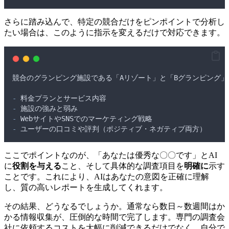
さらに踏み込んで、特定の競合だけをピンポイントで分析し
たい場合は、このように指示を変えるだけで対応できます。
競合のグランピング施設である
「
Aリゾート
」
と
「
Bグランピング
」
-
料金プランとサービス内容
-
施設の強みと弱み
-
WebサイトやSNSでのマーケティング戦略
-
ユーザーの口コミや評判
（
ポジティブ
・
ネガティブ両方
）
ここでポイントなのが、「あなたは優秀な〇〇です」とAI
に
役割を与える
こと、そして具体的な調査項目を
明確に
示す
ことです。これにより、AIはあなたの意図を正確に理解
し、質の高いレポートを生成してくれます。
その結果、どうなるでしょうか。通常なら数日～数週間はか
かる情報収集が、圧倒的な時間で完了します。専門の調査会
社に依頼するコストを大幅に削減できるだけでなく、自分で