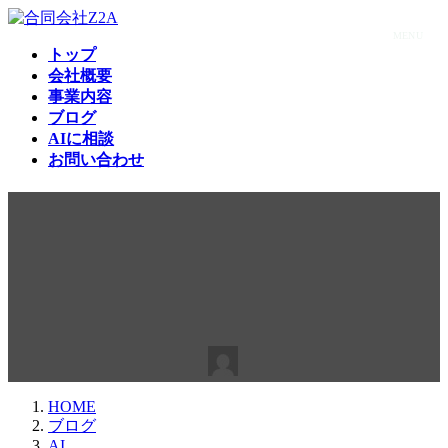
コ
ナ
ン
ビ
MENU
トップ
テ
ゲ
会社概要
ン
ー
事業内容
ツ
シ
ブログ
へ
ョ
AIに相談
ス
ン
お問い合わせ
キ
に
ッ
移
レポート・資料作成が一瞬。
プ
動
仕事が終わるAI「Genspark」
の衝撃的な活用術
最
2025年8月5日
2025年8月5日
Z2A
終
更
HOME
新
ブログ
日
AI